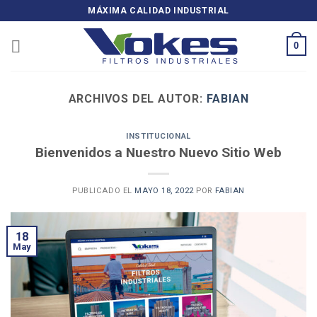
Skip
MÁXIMA CALIDAD INDUSTRIAL
to
content
0
ARCHIVOS DEL AUTOR:
FABIAN
INSTITUCIONAL
Bienvenidos a Nuestro Nuevo Sitio Web
PUBLICADO EL
MAYO 18, 2022
POR
FABIAN
18
May