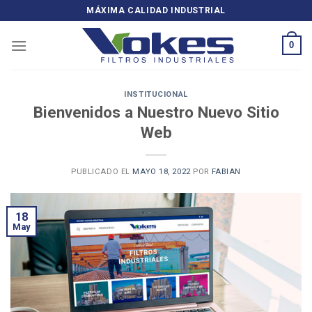
Skip
MÁXIMA CALIDAD INDUSTRIAL
to
content
0
INSTITUCIONAL
Bienvenidos a Nuestro Nuevo Sitio
Web
PUBLICADO EL
MAYO 18, 2022
POR
FABIAN
18
May