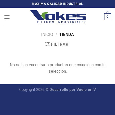
Skip
MÁXIMA CALIDAD INDUSTRIAL
to
content
0
INICIO
/
TIENDA
FILTRAR
No se han encontrado productos que coincidan con tu
selección.
Copyright 2026 ©
Desarrollo por Vuelo en V